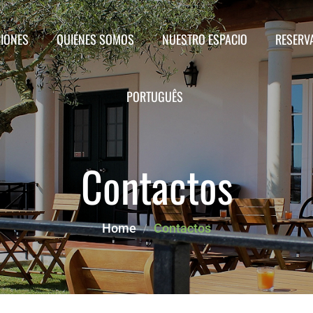
IONES
QUIÉNES SOMOS
NUESTRO ESPACIO
RESERV
Servicios
Habitaciones Dobles
PORTUGUÊS
Habitaciones Twin
English
Apartamentos
Contactos
Français
Espacios Comunes
Home
Contactos