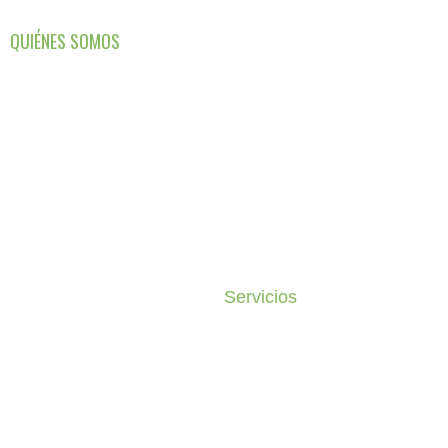
QUIÉNES SOMOS
NUESTRO ESPACIO
RESERVAR
Servicios
Habitaciones Dobles
ONTACTOS
PORTUGUÊS
Habitaciones Twin
English
Servicios
Apartamentos
Français
Espacios Comunes
Home
Servicios