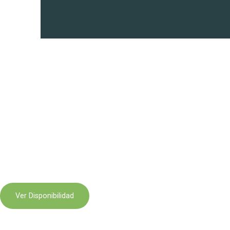
¡Reservar ahora!
A través de nuestro sitio web puede reservar directamente su 
Si lo prefieres, contacta con nuestra recepción por e-mail o telé
Ver Disponibilidad