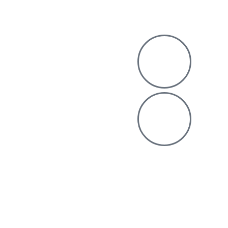
Redes Sociales
La Casa de São Rafael tiene 6
habitaciones en la casa principal y 4
apartamentos (T1) en edificios
anexos. Es el lugar ideal para sentir la
experiencia única de vivir en el campo,
como si estuviera en casa.
RNET Nº 461
Restaurantes en